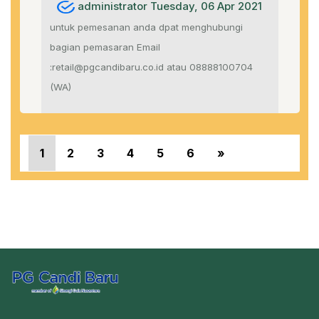
administrator Tuesday, 06 Apr 2021
untuk pemesanan anda dpat menghubungi
bagian pemasaran Email
:retail@pgcandibaru.co.id atau 08888100704
(WA)
«
1
2
3
4
5
6
»