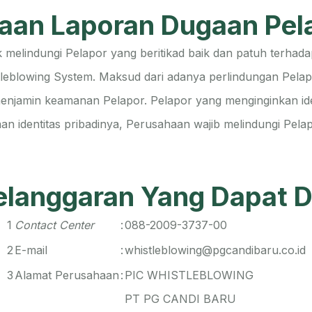
laan Laporan Dugaan Pel
melindungi Pelapor yang beritikad baik dan patuh terhad
leblowing System. Maksud dari adanya perlindungan Pelap
njamin keamanan Pelapor. Pelapor yang menginginkan ident
an identitas pribadinya, Perusahaan wajib melindungi Pelap
elanggaran Yang Dapat D
1
Contact Center
:
088-2009-3737-00
2
E-mail
:
whistleblowing@pgcandibaru.co.id
3
Alamat Perusahaan
:
PIC WHISTLEBLOWING
PT PG CANDI BARU