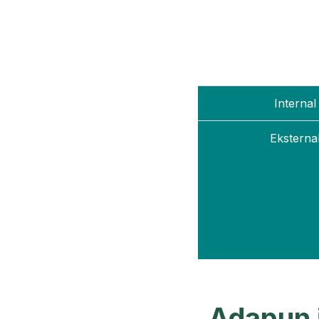
Interna
Eksterna
Adapun j